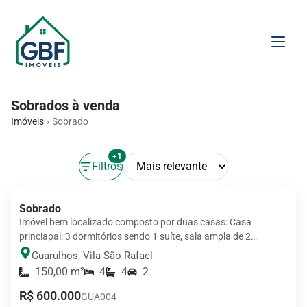
Sobrados à venda
Imóveis
Sobrado
+1
Filtros
Sobrado
Imóvel bem localizado composto por duas casas: Casa
princiapal: 3 dormitórios sendo 1 suíte, sala ampla de 2
ambientes, cozinha completa…
Guarulhos
,
Vila São Rafael
150,00 m²
4
4
2
R$ 600.000
GUA004