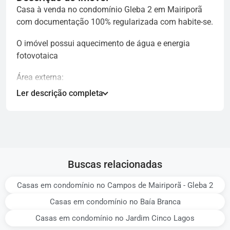
Casa à venda no condomínio Gleba 2 em Mairiporã
com documentação 100% regularizada com habite-se.
O imóvel possui aquecimento de água e energia
fotovotaica
Área externa:
Ler descrição completa
Garagem coberta para 4 carros
Salão de jogos e bar
2 banheiros sociais (masculino e feminino)
Quadra poliesportiva (futebol, volei e basquete)
Piscina 10x4x1,60
Churrasqueira americana (hibrida gás e carvão)
Buscas relacionadas
Lareira de jardim
Canil
Casas em condomínio no Campos de Mairiporã - Gleba 2
Casas em condomínio no Baía Branca
Casa (parte térrea):
Casas em condomínio no Jardim Cinco Lagos
Hall de entrada com pé direito duplo