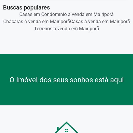
Sala de conversação
Buscas populares
Sala de TV
Casas em Condomínio à venda em Mairiporã
Sala de Jantar
Chácaras à venda em Mairiporã
Casas à venda em Mairiporã
Cozinha
Terrenos à venda em Mairiporã
Sala de lareira
Lavabo
Área de serviço
Piso superior:
Mezanino com vista para à mata
O imóvel dos seus sonhos está aqui
4 Suítes avarandadas