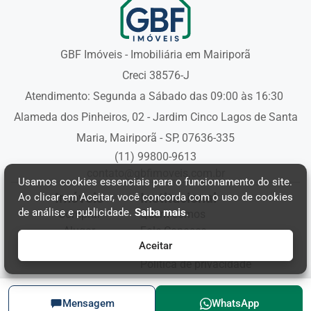
GBF Imóveis - Imobiliária em Mairiporã
Creci 38576-J
Atendimento: Segunda a Sábado das 09:00 às 16:30
Alameda dos Pinheiros, 02 - Jardim Cinco Lagos de Santa
Maria, Mairiporã - SP, 07636-335
(11) 99800-9613
contato@gbfimoveis.com.br
Usamos cookies essenciais para o funcionamento do site.
Imóveis
Institucional
Ao clicar em Aceitar, você concorda com o uso de cookies
de análise e publicidade.
Saiba mais
.
Comprar
Quem somos
Alugar
Fale Conosco
Aceitar
Política de cookies
Política de privacidade
© 2026 GBF Imóveis. Todos os direitos reservados.
Mensagem
WhatsApp