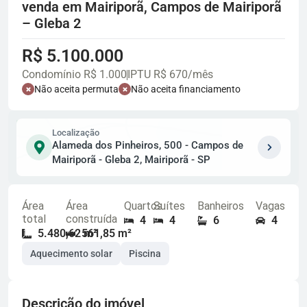
venda em Mairiporã, Campos de Mairiporã
– Gleba 2
R$ 5.100.000
Condomínio R$ 1.000
IPTU R$ 670/mês
Não aceita permuta
Não aceita financiamento
Localização
Alameda dos Pinheiros, 500 - Campos de
Mairiporã - Gleba 2, Mairiporã - SP
Área
Área
Quartos
Suítes
Banheiros
Vagas
total
construída
4
4
6
4
5.480,62 m²
561,85 m²
Aquecimento solar
Piscina
Descrição do imóvel