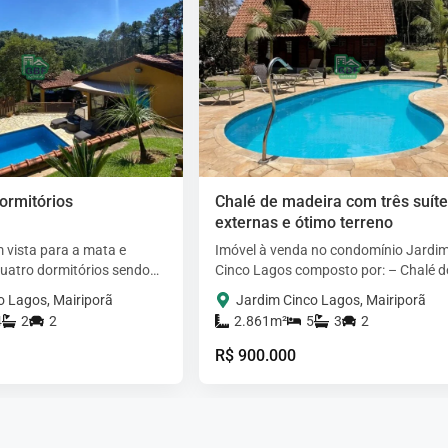
ormitórios
Chalé de madeira com três suíte
externas e ótimo terreno
 vista para a mata e
Imóvel à venda no condomínio Jardi
uatro dormitórios sendo
Cinco Lagos composto por: – Chalé d
la de dois ambientes com
madeira com dois dormitórios, sala,
o Lagos, Mairiporã
Jardim Cinco Lagos, Mairiporã
no…
cozinha, banheiro social…
4
2
2
2.861m²
5
3
2
R$ 900.000