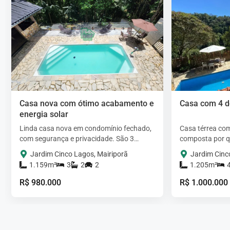
Casa nova com ótimo acabamento e
Casa com 4 d
energia solar
Linda casa nova em condomínio fechado,
Casa térrea com
com segurança e privacidade. São 3
composta por q
pavimentos com ambientes amplos e bem
duas suítes, sa
Jardim Cinco Lagos, Mairiporã
Jardim Cinc
iluminados.Garagem coberta…
lareira, mezani
1.159m²
3
2
2
1.205m²
R$ 980.000
R$ 1.000.000