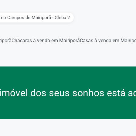
no Campos de Mairiporã - Gleba 2
iporã
Chácaras à venda em Mairiporã
Casas à venda em Mairip
imóvel dos seus sonhos está a