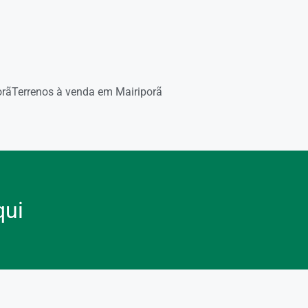
orã
Terrenos à venda em Mairiporã
qui