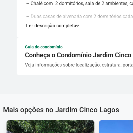
– Chalé com 2 dormitórios, sala de 2 ambientes, c
– Duas casas de alvenaria com 2 dormitórios cada
Ler descrição completa
Área de lazer com piscina enorme, churrasqueira, w
gramado.
Guia do condomínio
*Aceita imóvel como parte de pagamento
Conheça o Condomínio Jardim Cinco
Não deixe escapar esta oportunidade.
Agende sua
Veja informações sobre localização, estrutura, porta
GBF Imóveis – Imobiliária em Mairiporã
Mais opções no Jardim Cinco Lagos