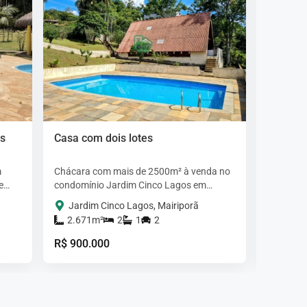
s
Casa com dois lotes
Casa pr
m
Chácara com mais de 2500m² à venda no
Imóvel be
e
condomínio Jardim Cinco Lagos em
uma vist
Mairiporã. O imóvel é composta por duas
alvenaria
Jardim Cinco Lagos, Mairiporã
Jardi
casas (precisa de reforma)…
suítes (s
2.671m²
2
1
2
1.75
R$ 900.000
R$ 890.