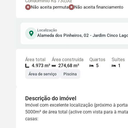
Condomínio R$ 730,00
Não aceita permuta
Não aceita financiamento
Localização
Alameda dos Pinheiros, 02 - Jardim Cinco Lago
Área total
Área construída
Quartos
Suítes
4.973 m²
274,68 m²
5
1
Área de serviço
Piscina
Descrição do imóvel
Imóvel com excelente localização (próximo à portar
5000m² de área total (aclive com vista para à ma
casas: