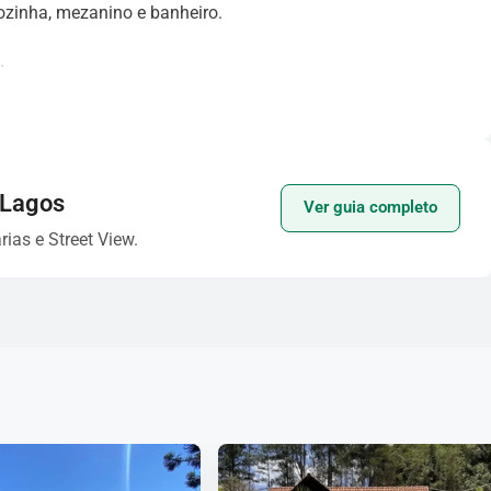
ozinha, mezanino e banheiro.
.
c social, belas plantas, vários coqueiros e amplo espaço
 Lagos
Ver guia completo
 visita!
Seu novo lar em está esperando por você!
rias e Street View.