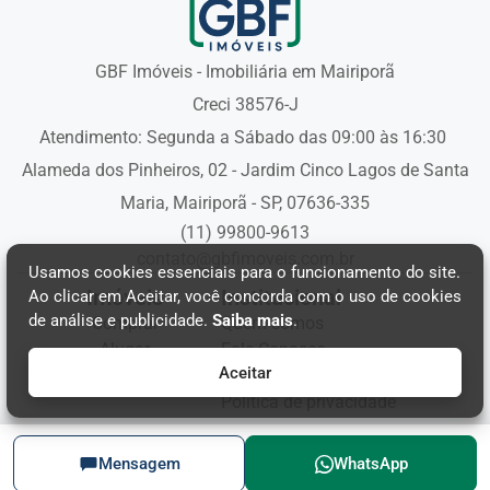
GBF Imóveis - Imobiliária em Mairiporã
Creci 38576-J
Atendimento: Segunda a Sábado das 09:00 às 16:30
Alameda dos Pinheiros, 02 - Jardim Cinco Lagos de Santa
Maria, Mairiporã - SP, 07636-335
(11) 99800-9613
contato@gbfimoveis.com.br
Usamos cookies essenciais para o funcionamento do site.
Imóveis
Institucional
Ao clicar em Aceitar, você concorda com o uso de cookies
de análise e publicidade.
Saiba mais
.
Comprar
Quem somos
Alugar
Fale Conosco
Aceitar
Política de cookies
Política de privacidade
© 2026 GBF Imóveis. Todos os direitos reservados.
Mensagem
WhatsApp