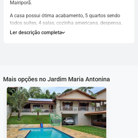
Mairiporã.
A casa possui ótima acabamento, 5 quartos sendo
todos suítes, 4 salas, cozinha americana, despensa,
lavanderia, academia e salão de jogos.
Ler descrição completa
Mais opções no Jardim Maria Antonina