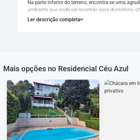
Na parte inferior do terreno, encontra-se uma agrad
ambiente que pode ser revertido para dormitório, o
Há ainda edícula com churrasqueira exclusiva para 
Ler descrição completa
Imóvel ideal para quem valoriza espaço, lazer e um
Mais opções no Residencial Céu Azul