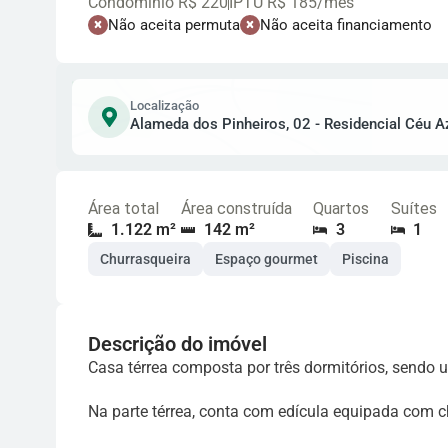
Condomínio R$ 220
IPTU R$ 185/mês
Não aceita permuta
Não aceita financiamento
Localização
Alameda dos Pinheiros, 02 - Residencial Céu Az
Área total
Área construída
Quartos
Suítes
1.122 m²
142 m²
3
1
Churrasqueira
Espaço gourmet
Piscina
Descrição do imóvel
Casa térrea composta por três dormitórios, sendo u
Na parte térrea, conta com edícula equipada com c