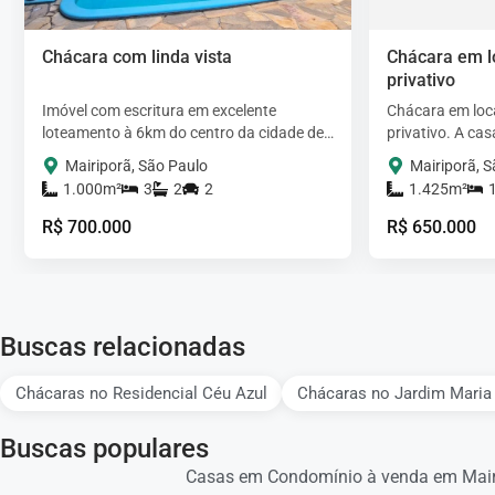
Chácara com linda vista
Chácara em l
privativo
Imóvel com escritura em excelente
Chácara em loca
loteamento à 6km do centro da cidade de
privativo. A ca
Mairiporã com acesso todo asfaltado,
dormitório ampl
Mairiporã, São Paulo
Mairiporã, 
portaria…
banheiro social
1.000m²
3
2
2
1.425m²
R$ 700.000
R$ 650.000
Buscas relacionadas
Chácaras no Residencial Céu Azul
Chácaras no Jardim Maria
Buscas populares
Casas em Condomínio à venda em Mair