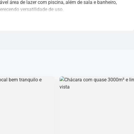
ável área de lazer com piscina, além de sala e banheiro,
ferecendo versatilidade de uso.
atender a área da piscina.
a ótima localização.