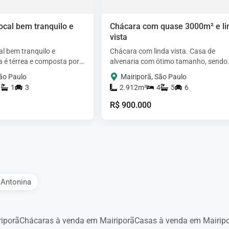
ocal bem tranquilo e
Chácara com quase 3000m² e li
vista
l bem tranquilo e
Chácara com linda vista. Casa de
sa é térrea e composta por 1
alvenaria com ótimo tamanho, sendo
o e mais uma suíte,
composta por 4 dormitórios sendo 1 s
São Paulo
Mairiporã, São Paulo
, sala de…
cozinha americana, sala…
1
1
3
2.912m²
4
5
6
R$ 900.000
 Antonina
iporã
Chácaras à venda em Mairiporã
Casas à venda em Mairip