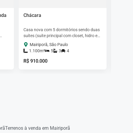
nda
Chácara
Chácar
Casa nova com 5 dormitórios sendo duas
Bela chá
suítes (suíte principal com closet, hidro e
topografi
uíte,
uma varanda enorme com uma linda
7km do c
Mairiporã, São Paulo
Mairi
vista), sala ampla com…
asfaltad
1.100m²
5
3
4
2.96
R$ 910.000
R$ 950.
orã
Terrenos à venda em Mairiporã