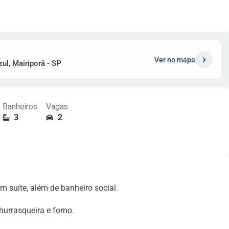
Ver no mapa
ul, Mairiporã - SP
Banheiros
Vagas
3
2
m suíte, além de banheiro social.
hurrasqueira e forno.